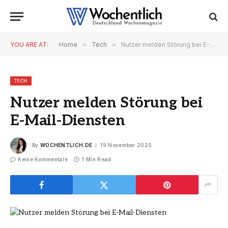
YOU ARE AT:
Home
»
Tech
»
Nutzer melden Störung bei E-Mail-Diensten
TECH
Nutzer melden Störung bei
E-Mail-Diensten
By
WOCHENTLICH.DE
19 November 2025
Keine Kommentare
1 Min Read