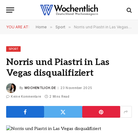
YOU ARE AT:
Home
»
Sport
»
Norris und Piastri in Las Vegas disqualifiziert
SPORT
Norris und Piastri in Las
Vegas disqualifiziert
By
WOCHENTLICH.DE
23 November 2025
Keine Kommentare
2 Mins Read