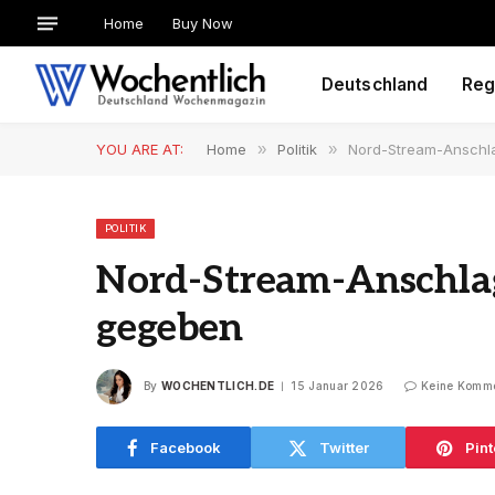
Home
Buy Now
Deutschland
Reg
YOU ARE AT:
Home
»
Politik
»
Nord-Stream-Anschla
POLITIK
Nord-Stream-Anschlag
gegeben
By
WOCHENTLICH.DE
15 Januar 2026
Keine Komm
Facebook
Twitter
Pint