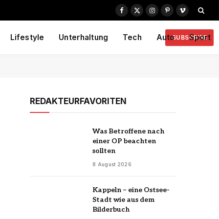
Facebook
X
Instagram
Pinterest
Vimeo
(Twitter)
Lifestyle
Unterhaltung
Tech
Auto
Sport
SUBSCRIBE
REDAKTEURFAVORITEN
Was Betroffene nach
einer OP beachten
sollten
8 August 2026
Kappeln – eine Ostsee-
Stadt wie aus dem
Bilderbuch