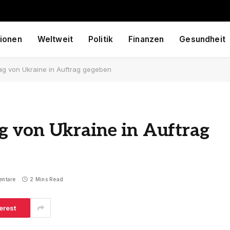
ionen
Weltweit
Politik
Finanzen
Gesundheit
g von Ukraine in Auftrag gegeben
 von Ukraine in Auftrag
entare
2 Mins Read
erest