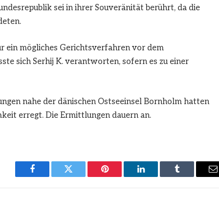
desrepublik sei in ihrer Souveränität berührt, da die
deten.
r ein mögliches Gerichtsverfahren vor dem
te sich Serhij K. verantworten, sofern es zu einer
ungen nahe der dänischen Ostseeinsel Bornholm hatten
it erregt. Die Ermittlungen dauern an.
Facebook
Twitter
Pinterest
LinkedIn
Tumblr
E