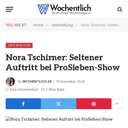
YOU ARE AT:
Home
»
Unterhaltung
»
Nora Tschirner: Seltener Auftritt bei ProSieben-Show
UNTERHALTUNG
Nora Tschirner: Seltener
Auftritt bei ProSieben-Show
By
WOCHENTLICH.DE
19 November 2025
Keine Kommentare
2 Mins Read