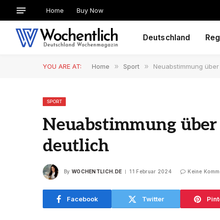
Home
Buy Now
Deutschland
Reg
YOU ARE AT:
Home
»
Sport
»
Neuabstimmung über I
SPORT
Neuabstimmung über I
deutlich
By
WOCHENTLICH.DE
11 Februar 2024
Keine Komm
Facebook
Twitter
Pint