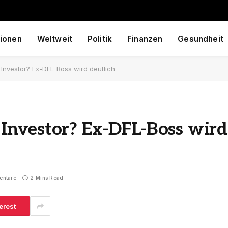
ionen
Weltweit
Politik
Finanzen
Gesundheit
nvestor? Ex-DFL-Boss wird deutlich
nvestor? Ex-DFL-Boss wird
entare
2 Mins Read
erest