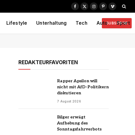
Facebook
X
Instagram
Pinterest
Vimeo
(Twitter)
Lifestyle
Unterhaltung
Tech
Auto
Sport
SUBSCRIBE
REDAKTEURFAVORITEN
Rapper Apsilon will
nicht mit AfD-Politikern
diskutieren
7 August 2026
Bilger erwägt
Aufhebung des
Sonntagsfahrverbots