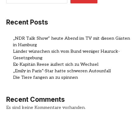
Recent Posts
„NDR Talk Show“ heute Abend im TV mit diesen Gästen
in Hamburg
Länder wünschen sich vom Bund weniger Hauruck-
Gesetzgebung
Ex-Kapitän Reese äußert sich zu Wechsel
„Emily in Paris“-Star hatte schweren Autounfall
Die Tiere fangen an zu spinnen
Recent Comments
Es sind keine Kommentare vorhanden.