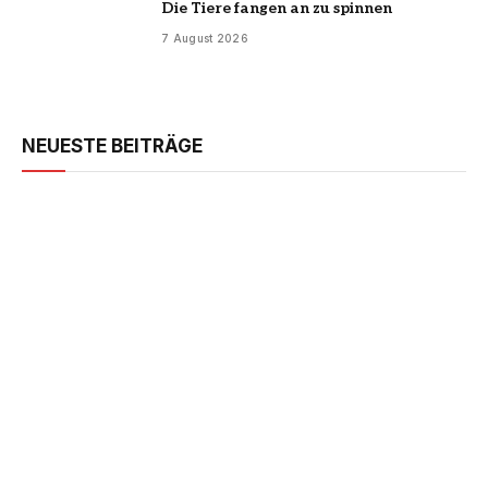
Die Tiere fangen an zu spinnen
7 August 2026
NEUESTE BEITRÄGE