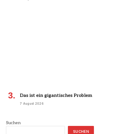
Das ist ein gigantisches Problem
7 August 2026
Suchen
SUCHEN