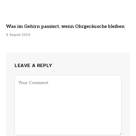
Was im Gehirn passiert, wenn Ohrgeräusche bleiben
6 August 2026
LEAVE A REPLY