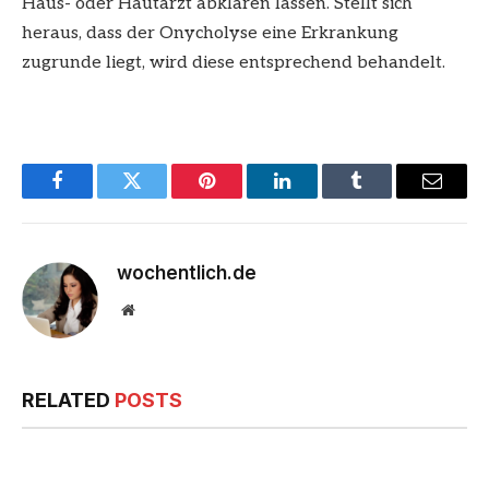
Haus- oder Hautarzt abklären lassen. Stellt sich
heraus, dass der Onycholyse eine Erkrankung
zugrunde liegt, wird diese entsprechend behandelt.
Facebook
Twitter
Pinterest
LinkedIn
Tumblr
Email
wochentlich.de
Website
RELATED
POSTS