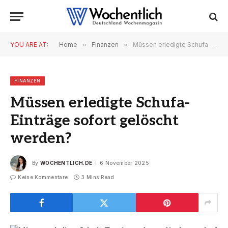
YOU ARE AT:
Home
»
Finanzen
»
Müssen erledigte Schufa-Einträge sofort gelöscht werden?
FINANZEN
Müssen erledigte Schufa-
Einträge sofort gelöscht
werden?
By
WOCHENTLICH.DE
6 November 2025
Keine Kommentare
3 Mins Read