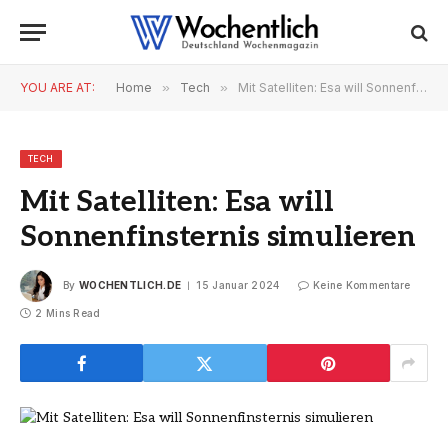
YOU ARE AT:
Home
»
Tech
»
Mit Satelliten: Esa will Sonnenfinsternis simulieren
TECH
Mit Satelliten: Esa will
Sonnenfinsternis simulieren
By
WOCHENTLICH.DE
15 Januar 2024
Keine Kommentare
2 Mins Read