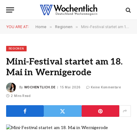
YOU ARE AT:
Home
»
Regionen
»
Mini-Festival startet am 18. Mai in Wernigerode
REGIONEN
Mini-Festival startet am 18.
Mai in Wernigerode
By
WOCHENTLICH.DE
15 Mai 2026
Keine Kommentare
2 Mins Read