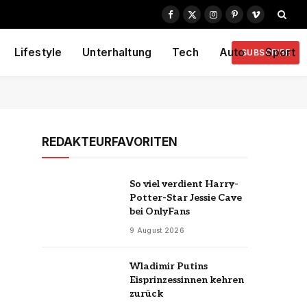
Facebook
X
Instagram
Pinterest
Vimeo
(Twitter)
Lifestyle
Unterhaltung
Tech
Auto
Sport
SUBSCRIBE
REDAKTEURFAVORITEN
So viel verdient Harry-
Potter-Star Jessie Cave
bei OnlyFans
9 August 2026
Wladimir Putins
Eisprinzessinnen kehren
zurück