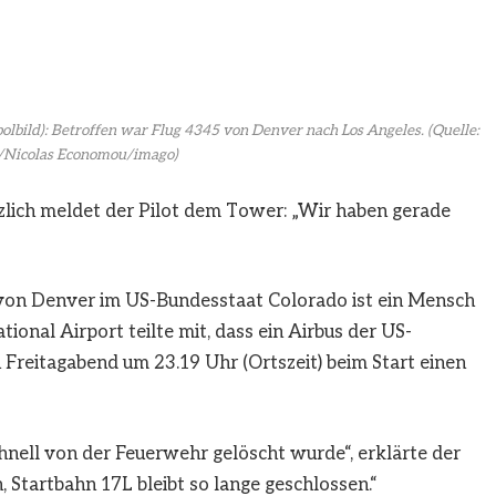
bolbild): Betroffen war Flug 4345 von Denver nach Los Angeles.
(Quelle:
Nicolas Economou/imago)
tzlich meldet der Pilot dem Tower: „Wir haben gerade
von Denver im US-Bundesstaat Colorado ist ein Mensch
nal Airport teilte mit, dass ein Airbus der US-
 Freitagabend um 23.19 Uhr (Ortszeit) beim Start einen
chnell von der Feuerwehr gelöscht wurde“, erklärte der
 Startbahn 17L bleibt so lange geschlossen.“