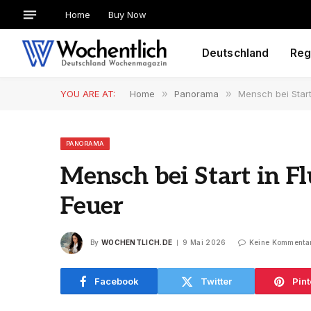
Home
Buy Now
Deutschland
Reg
YOU ARE AT:
Home
»
Panorama
»
Mensch bei Start
PANORAMA
Mensch bei Start in F
Feuer
By
WOCHENTLICH.DE
9 Mai 2026
Keine Kommenta
Facebook
Twitter
Pint