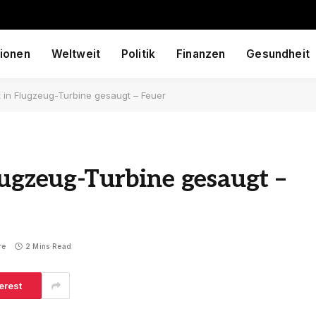
ionen
Weltweit
Politik
Finanzen
Gesundheit
 in Flugzeug-Turbine gesaugt – Feuer
lugzeug-Turbine gesaugt –
re
2 Mins Read
erest