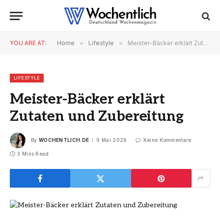
YOU ARE AT:
Home
»
Lifestyle
»
Meister-Bäcker erklärt Zutaten und Zubereitung
LIFESTYLE
Meister-Bäcker erklärt
Zutaten und Zubereitung
By
WOCHENTLICH.DE
9 Mai 2026
Keine Kommentare
3 Mins Read