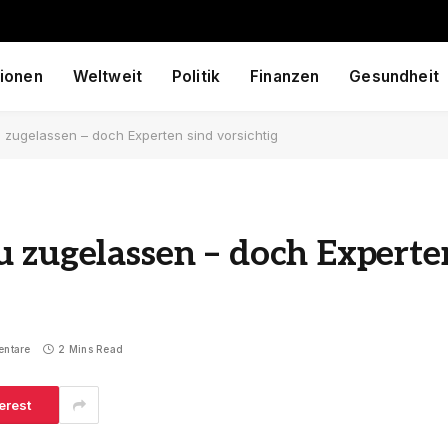
ionen
Weltweit
Politik
Finanzen
Gesundheit
 zugelassen – doch Experten sind vorsichtig
 zugelassen – doch Experte
entare
2 Mins Read
erest