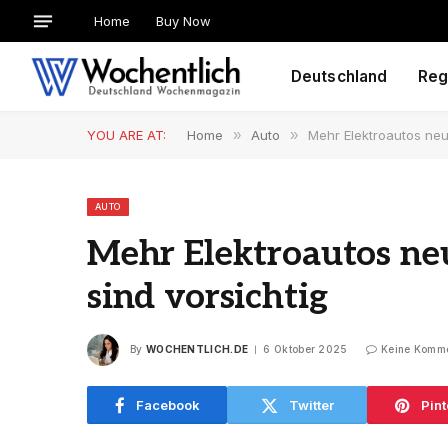
Home
Buy Now
Deutschland
Reg
YOU ARE AT:
Home
»
Auto
»
Mehr Elektroautos neu
AUTO
Mehr Elektroautos neu
sind vorsichtig
By
WOCHENTLICH.DE
6 Oktober 2025
Keine Komm
Facebook
Twitter
Pint