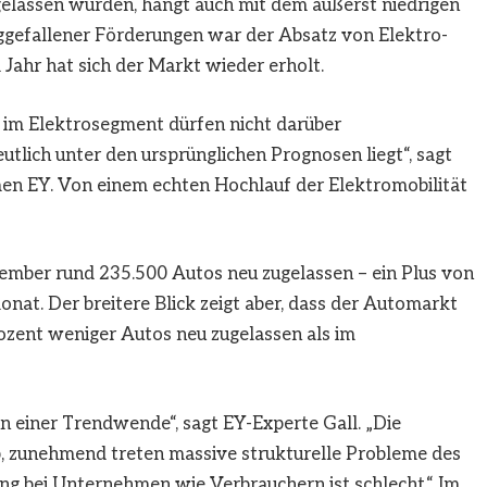
elassen wurden, hängt auch mit dem äußerst niedrigen
efallener Förderungen war der Absatz von Elektro-
Jahr hat sich der Markt wieder erholt.
 im Elektrosegment dürfen nicht darüber
tlich unter den ursprünglichen Prognosen liegt“, sagt
n EY. Von einem echten Hochlauf der Elektromobilität
ember rund 235.500 Autos neu zugelassen – ein Plus von
nat. Der breitere Blick zeigt aber, dass der Automarkt
rozent weniger Autos neu zugelassen als im
nn einer Trendwende“, sagt EY-Experte Gall. „Die
b, zunehmend treten massive strukturelle Probleme des
ng bei Unternehmen wie Verbrauchern ist schlecht.“ Im