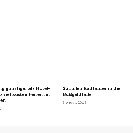
ng günstiger als Hotel-
So rollen Radfahrer in die
o viel kosten Ferien im
Bußgeldfalle
en
8 August 2026
6