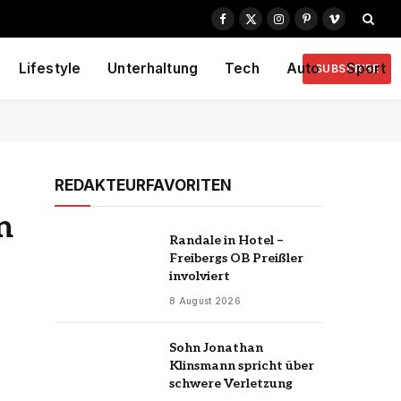
Facebook
X
Instagram
Pinterest
Vimeo
(Twitter)
Lifestyle
Unterhaltung
Tech
Auto
Sport
SUBSCRIBE
REDAKTEURFAVORITEN
n
Randale in Hotel –
Freibergs OB Preißler
involviert
8 August 2026
Sohn Jonathan
Klinsmann spricht über
schwere Verletzung