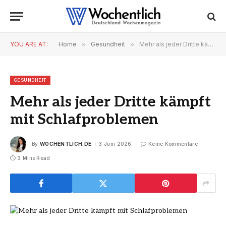
YOU ARE AT:
Home
»
Gesundheit
»
Mehr als jeder Dritte kämpft mit Schlafproblemen
GESUNDHEIT
Mehr als jeder Dritte kämpft
mit Schlafproblemen
By
WOCHENTLICH.DE
3 Juni 2026
Keine Kommentare
3 Mins Read