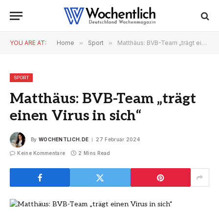
YOU ARE AT:
Home
»
Sport
»
Matthäus: BVB-Team „trägt einen Virus in sich“
SPORT
Matthäus: BVB-Team „trägt
einen Virus in sich“
By
WOCHENTLICH.DE
27 Februar 2024
Keine Kommentare
2 Mins Read