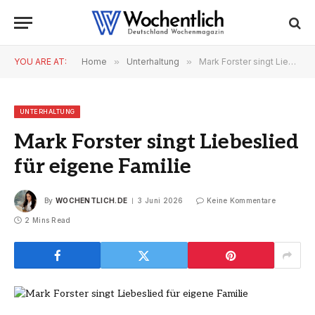
YOU ARE AT:
Home
»
Unterhaltung
»
Mark Forster singt Liebeslied für eigene Familie
UNTERHALTUNG
Mark Forster singt Liebeslied
für eigene Familie
By
WOCHENTLICH.DE
3 Juni 2026
Keine Kommentare
2 Mins Read