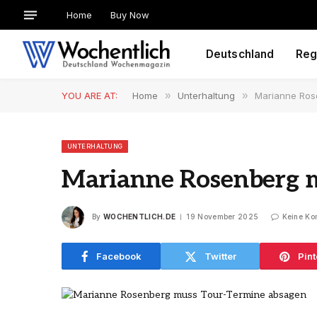
Home
Buy Now
Deutschland
Reg
YOU ARE AT:
Home
»
Unterhaltung
»
Marianne Ros
UNTERHALTUNG
Marianne Rosenberg 
By
WOCHENTLICH.DE
19 November 2025
Keine Ko
Facebook
Twitter
Pint