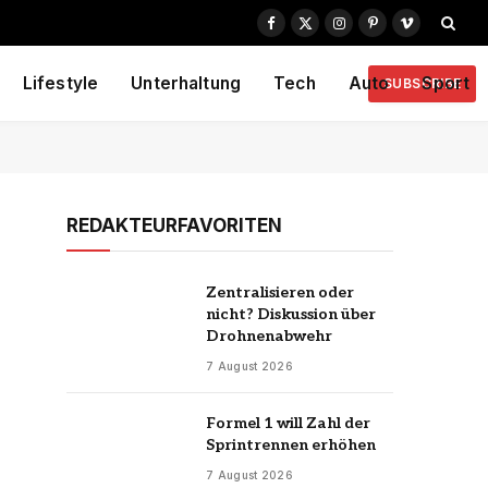
Facebook
X
Instagram
Pinterest
Vimeo
(Twitter)
Lifestyle
Unterhaltung
Tech
Auto
Sport
SUBSCRIBE
REDAKTEURFAVORITEN
Zentralisieren oder
nicht? Diskussion über
Drohnenabwehr
7 August 2026
Formel 1 will Zahl der
Sprintrennen erhöhen
7 August 2026