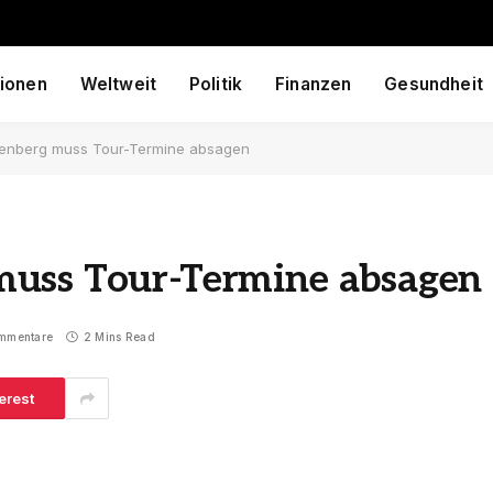
ionen
Weltweit
Politik
Finanzen
Gesundheit
enberg muss Tour-Termine absagen
muss Tour-Termine absagen
mmentare
2 Mins Read
erest