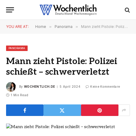
YOU ARE AT:
Home
»
Panorama
»
Mann zieht Pistole: Polizei schießt – schwerverletzt
PANORAMA
Mann zieht Pistole: Polizei
schießt – schwerverletzt
By
WOCHENTLICH.DE
5 April 2024
Keine Kommentare
1 Min Read