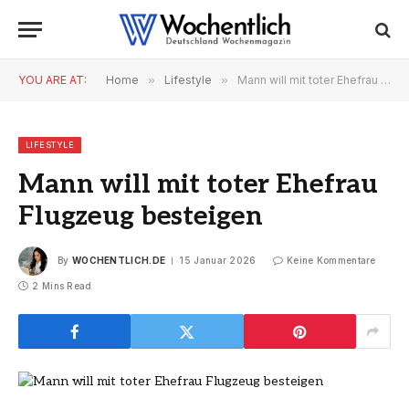
YOU ARE AT:
Home
»
Lifestyle
»
Mann will mit toter Ehefrau Flugzeug besteigen
LIFESTYLE
Mann will mit toter Ehefrau
Flugzeug besteigen
By
WOCHENTLICH.DE
15 Januar 2026
Keine Kommentare
2 Mins Read