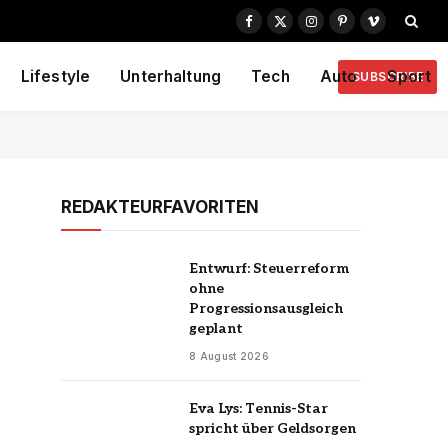
Facebook
X
Instagram
Pinterest
Vimeo
(Twitter)
Lifestyle
Unterhaltung
Tech
Auto
Sport
SUBSCRIBE
REDAKTEURFAVORITEN
Entwurf: Steuerreform
ohne
Progressionsausgleich
geplant
8 August 2026
Eva Lys: Tennis-Star
spricht über Geldsorgen