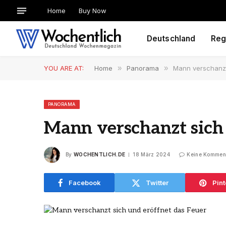
Home
Buy Now
Deutschland
Reg
YOU ARE AT:
Home
»
Panorama
»
Mann verschanzt
PANORAMA
Mann verschanzt sich 
By
WOCHENTLICH.DE
18 März 2024
Keine Kommen
Facebook
Twitter
Pint