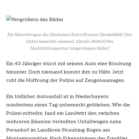
Ein Notarztwagen des Deutschen Roten Kreuzes (Symbolbild): Den
Unfall bemerkte niemand.
(Quelle: IMAGO/dts
Nachrichtenagentur/imago-images-bilder)
Ein 43-Jähriger stürzt mit seinem Auto eine Böschung
hinunter. Doch niemand kommt ihm zu Hilfe. Jetzt
ruht die Hoffnung der Polizei auf Zeugenaussagen.
Ein tödlicher Autounfall ist in Niederbayern
mindestens einen Tag unbemerkt geblieben. Wie die
Polizei mitteilte, fand ein Landwirt den zwischen
mehreren Bäumen verkeilten Unfallwagen nahe
Perasdorf im Landkreis Straubing-Bogen am
Montagvormittag. Nach Erkenntnissen der Ermittler