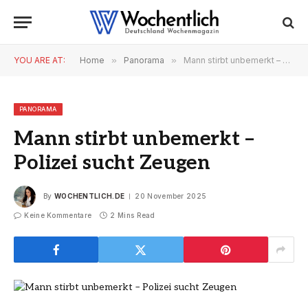
YOU ARE AT:
Home
»
Panorama
»
Mann stirbt unbemerkt – Polizei sucht Zeugen
PANORAMA
Mann stirbt unbemerkt –
Polizei sucht Zeugen
By
WOCHENTLICH.DE
20 November 2025
Keine Kommentare
2 Mins Read