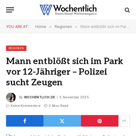
YOU ARE AT:
Home
»
Regionen
»
Mann entblößt sich im Park vor 12-Jähriger – Polizei sucht Zeugen
REGIONEN
Mann entblößt sich im Park
vor 12-Jähriger – Polizei
sucht Zeugen
By
WOCHENTLICH.DE
5 November 2025
Keine Kommentare
2 Mins Read