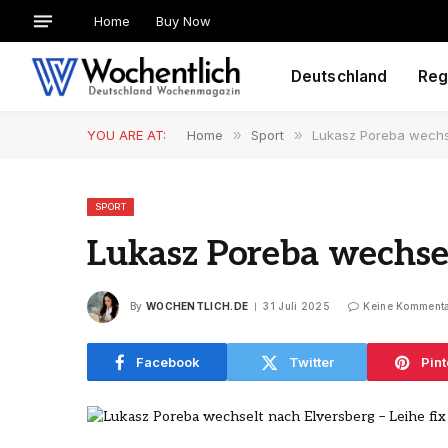
Home
Buy Now
Deutschland
Reg
YOU ARE AT:
Home
»
Sport
»
Lukasz Poreba wechse
SPORT
Lukasz Poreba wechsel
By
WOCHENTLICH.DE
31 Juli 2025
Keine Komment
Facebook
Twitter
Pint