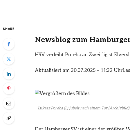
SHARE
Newsblog zum Hamburger
HSV verleiht Poreba an Zweitligist Elvers
Aktualisiert am 30.07.2025 – 11:32 Uhr
Les
Lukasz Poreba (l.) jubelt nach einem Tor (Archivbild):
Der Hamburger SV ist einer der größten Ve