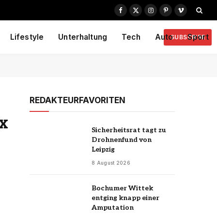
Facebook
X
Instagram
Pinterest
Vimeo
(Twitter)
Lifestyle
Unterhaltung
Tech
Auto
Sport
SUBSCRIBE
REDAKTEURFAVORITEN
ix
Sicherheitsrat tagt zu
Drohnenfund von
Leipzig
8 August 2026
Bochumer Wittek
entging knapp einer
Amputation