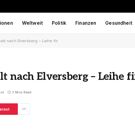
ionen
Weltweit
Politik
Finanzen
Gesundheit
lt nach Elversberg – Leihe fix
t nach Elversberg – Leihe f
are
3 Mins Read
erest