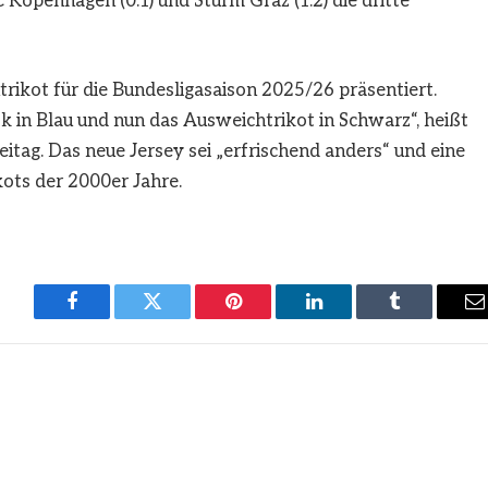
Kopenhagen (0:1) und Sturm Graz (1:2) die dritte
ikot für die Bundesligasaison 2025/26 präsentiert.
 in Blau und nun das Ausweichtrikot in Schwarz“, heißt
itag. Das neue Jersey sei „erfrischend anders“ und eine
ots der 2000er Jahre.
Facebook
Twitter
Pinterest
LinkedIn
Tumblr
E