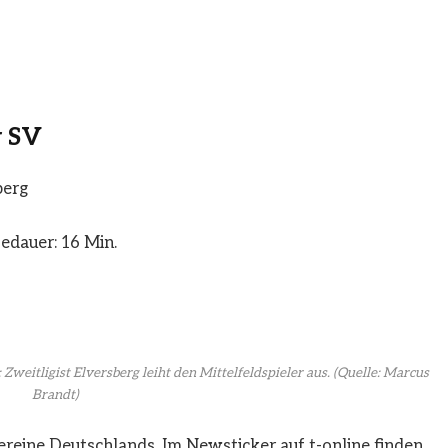
 SV
berg
edauer: 16 Min.
 Zweitligist Elversberg leiht den Mittelfeldspieler aus.
(Quelle: Marcus
Brandt)
reine Deutschlands. Im Newsticker auf t-online finden