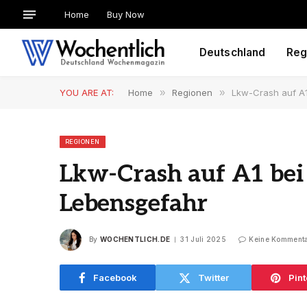
Home
Buy Now
Deutschland
Reg
YOU ARE AT:
Home
»
Regionen
»
Lkw-Crash auf A1
REGIONEN
Lkw-Crash auf A1 bei 
Lebensgefahr
By
WOCHENTLICH.DE
31 Juli 2025
Keine Komment
Facebook
Twitter
Pint