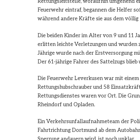
Rettungsleitstelle, woraufhin umgehend ei
Feuerwehr eintraf, begannen die Helfer so
während andere Kräfte sie aus dem völlig
Die beiden Kinder im Alter von 9 und 11 J
erlitten leichte Verletzungen und wurden 
Jährige wurde nach der Erstversorgung mit
Der 61-jährige Fahrer des Sattelzugs blieb 
Die Feuerwehr Leverkusen war mit einem G
Rettungshubschrauber und 58 Einsatzkräft
Rettungsdienstes waren vor Ort. Die Gru
Rheindorf und Opladen.
Ein Verkehrsunfallaufnahmeteam der Polizei
Fahrtrichtung Dortmund ab dem Autobahnk
Sperrung andauern wird, ist noch unklar.