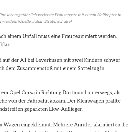
ine lebensgefährlich verletzte Frau musste mit einem Helikopter in
n werden.
(Quelle: Julian Stratenschulte)
ach einem Unfall muss eine Frau reanimiert werden.
klar.
d auf der A1 bei Leverkusen mit zwei Kindern schwer
ach dem Zusammenstoß mit einem Sattelzug in
hrem Opel Corsa in Richtung Dortmund unterwegs, als
ache von der Fahrbahn abkam. Der Kleinwagen prallte
ndstreifen geparkten Lkw-Auflieger.
em Wagen eingeklemmt. Mehrere Anrufer alarmierten die