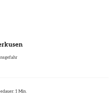
erkusen
ensgefahr
edauer: 1 Min.