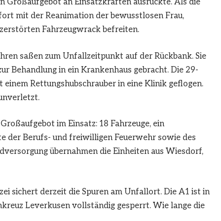
n Großaufgebot an Einsatzkräften ausrückte. Als die
fort mit der Reanimation der bewusstlosen Frau,
 zerstörten Fahrzeugwrack befreiten.
ahren saßen zum Unfallzeitpunkt auf der Rückbank. Sie
zur Behandlung in ein Krankenhaus gebracht. Die 29-
 einem Rettungshubschrauber in eine Klinik geflogen.
unverletzt.
roßaufgebot im Einsatz: 18 Fahrzeuge, ein
e der Berufs- und freiwilligen Feuerwehr sowie des
ndversorgung übernahmen die Einheiten aus Wiesdorf,
 sichert derzeit die Spuren am Unfallort. Die A1 ist in
reuz Leverkusen vollständig gesperrt. Wie lange die