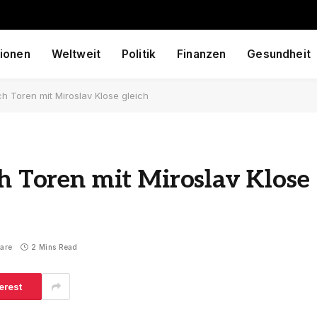
ionen
Weltweit
Politik
Finanzen
Gesundheit
ch Toren mit Miroslav Klose gleich
ch Toren mit Miroslav Klose
are
2 Mins Read
erest