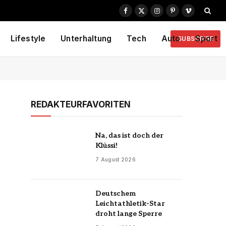
Facebook
X
Instagram
Pinterest
Vimeo
(Twitter)
Lifestyle
Unterhaltung
Tech
Auto
Sport
SUBSCRIBE
REDAKTEURFAVORITEN
Na, das ist doch der
Klüssi!
7 August 2026
Deutschem
Leichtathletik-Star
droht lange Sperre