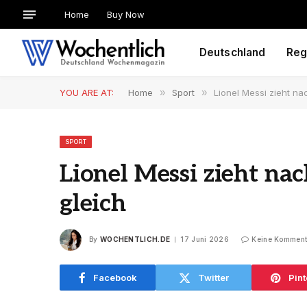
Home
Buy Now
Deutschland
Reg
YOU ARE AT:
Home
»
Sport
»
Lionel Messi zieht na
SPORT
Lionel Messi zieht na
gleich
By
WOCHENTLICH.DE
17 Juni 2026
Keine Komment
Facebook
Twitter
Pint