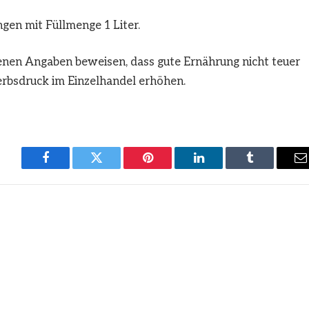
ngen mit Füllmenge 1 Liter.
igenen Angaben beweisen, dass gute Ernährung nicht teuer
erbsdruck im Einzelhandel erhöhen.
Facebook
Twitter
Pinterest
LinkedIn
Tumblr
E