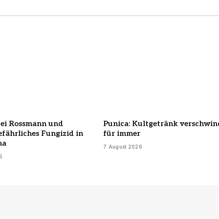
bei Rossmann und
Punica: Kultgetränk verschwin
efährliches Fungizid in
für immer
ha
7 August 2026
6