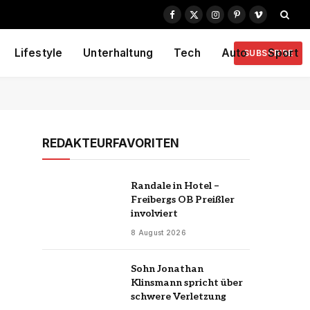
Facebook
X
Instagram
Pinterest
Vimeo
(Twitter)
Lifestyle
Unterhaltung
Tech
Auto
Sport
SUBSCRIBE
REDAKTEURFAVORITEN
Randale in Hotel –
Freibergs OB Preißler
involviert
8 August 2026
Sohn Jonathan
Klinsmann spricht über
schwere Verletzung