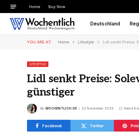
Home
Buy Now
Deutschland
Reg
YOU ARE AT:
Home
»
Lifestyle
»
Lidl senkt Preise: 
LIFESTYLE
Lidl senkt Preise: Sol
günstiger
By
WOCHENTLICH.DE
23 November 2025
Keine K
Facebook
Twitter
Pint