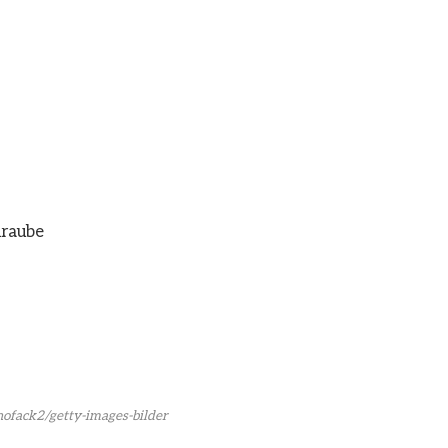
hraube
hofack2/getty-images-bilder