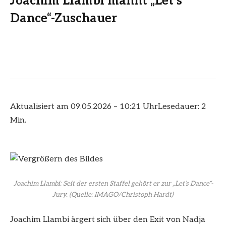
Joachim Llambi mahnt „Let’s
Dance“-Zuschauer
Aktualisiert am 09.05.2026 – 10:21 Uhr
Lesedauer: 2
Min.
Joachim Llambi: Seit der ersten Staffel gehört er zur „Let’s Dance“-
Jury.
(Quelle: IMAGO/Christoph Hardt)
Joachim Llambi ärgert sich über den Exit von Nadja