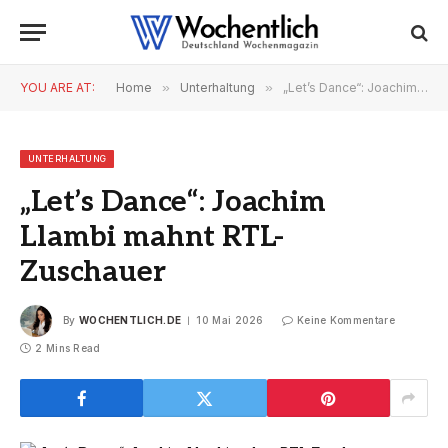
YOU ARE AT:
Home
»
Unterhaltung
»
„Let’s Dance“: Joachim Llambi mahnt RTL-Zuschauer
UNTERHALTUNG
„Let’s Dance“: Joachim
Llambi mahnt RTL-
Zuschauer
By
WOCHENTLICH.DE
10 Mai 2026
Keine Kommentare
2 Mins Read