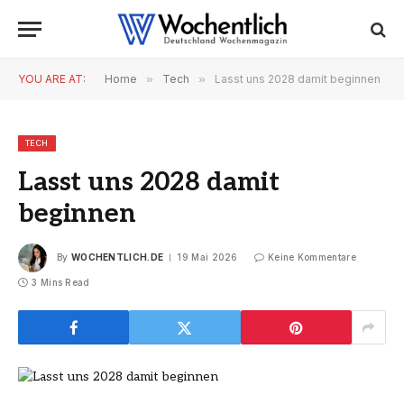
YOU ARE AT:
Home
»
Tech
»
Lasst uns 2028 damit beginnen
TECH
Lasst uns 2028 damit
beginnen
By
WOCHENTLICH.DE
19 Mai 2026
Keine Kommentare
3 Mins Read