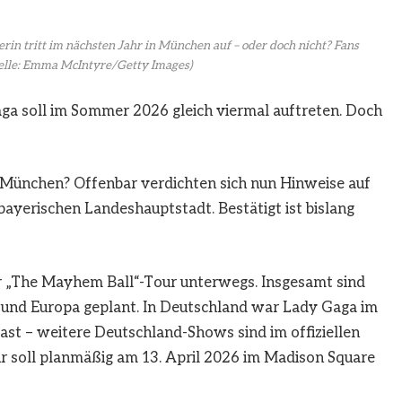
erin tritt im nächsten Jahr in München auf – oder doch nicht? Fans
lle: Emma McIntyre/Getty Images)
a soll im Sommer 2026 gleich viermal auftreten. Doch
nchen? Offenbar verdichten sich nun Hinweise auf
bayerischen Landeshauptstadt. Bestätigt ist bislang
hrer „The Mayhem Ball“-Tour unterwegs. Insgesamt sind
n und Europa geplant. In Deutschland war Lady Gaga im
ast – weitere Deutschland-Shows sind im offiziellen
r soll planmäßig am 13. April 2026 im Madison Square