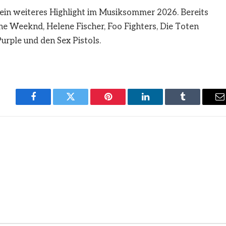
in weiteres Highlight im Musiksommer 2026. Bereits
The Weeknd, Helene Fischer, Foo Fighters, Die Toten
rple und den Sex Pistols.
Facebook
Twitter
Pinterest
LinkedIn
Tumblr
E