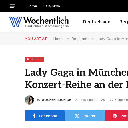
Home
Buy Now
Deutschland
Reg
YOU ARE AT:
Home
»
Regionen
»
Lady Gaga in Mü
REGIONEN
Lady Gaga in Münche
Konzert-Reihe an der
By
WOCHENTLICH.DE
22 November 2025
Keine K
Facebook
Twitter
Pint