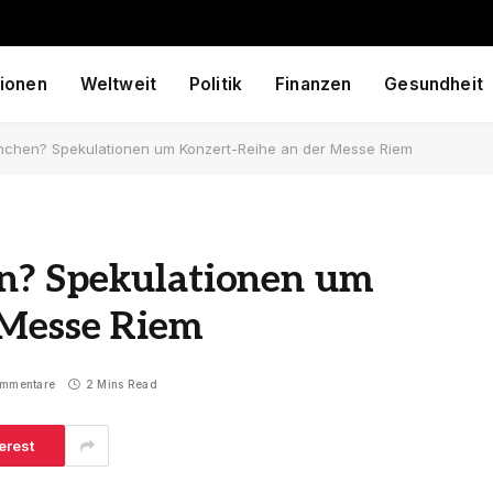
ionen
Weltweit
Politik
Finanzen
Gesundheit
nchen? Spekulationen um Konzert-Reihe an der Messe Riem
n? Spekulationen um
 Messe Riem
ommentare
2 Mins Read
erest