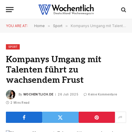
YOU ARE AT:
Home
»
Sport
»
Kompanys Umgang mit Talenten führt zu wachsendem Frust
SPORT
Kompanys Umgang mit
Talenten führt zu
wachsendem Frust
By
WOCHENTLICH.DE
26 Juli 2025
Keine Kommentare
2 Mins Read