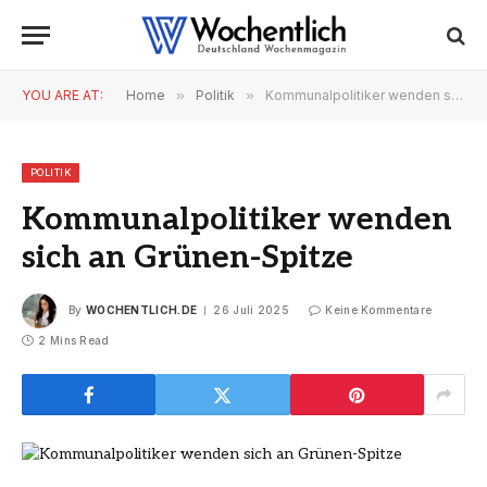
YOU ARE AT:
Home
»
Politik
»
Kommunalpolitiker wenden sich an Grünen-Spitze
POLITIK
Kommunalpolitiker wenden
sich an Grünen-Spitze
By
WOCHENTLICH.DE
26 Juli 2025
Keine Kommentare
2 Mins Read