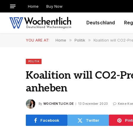
Home
Buy Now
Deutschland
Reg
YOU ARE AT:
Home
»
Politik
»
Koalition will CO2-P
POLITIK
Koalition will CO2-P
anheben
By
WOCHENTLICH.DE
13 Dezember 2023
Keine Ko
Facebook
Twitter
Pint