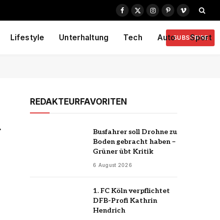
Facebook
X
Instagram
Pinterest
Vimeo
(Twitter)
Lifestyle
Unterhaltung
Tech
Auto
Sport
SUBSCRIBE
REDAKTEURFAVORITEN
n
Busfahrer soll Drohne zu
Boden gebracht haben –
Grüner übt Kritik
6 August 2026
1. FC Köln verpflichtet
DFB-Profi Kathrin
Hendrich