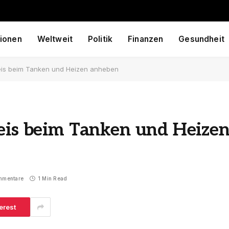
ionen
Weltweit
Politik
Finanzen
Gesundheit
reis beim Tanken und Heizen anheben
reis beim Tanken und Heize
mmentare
1 Min Read
erest