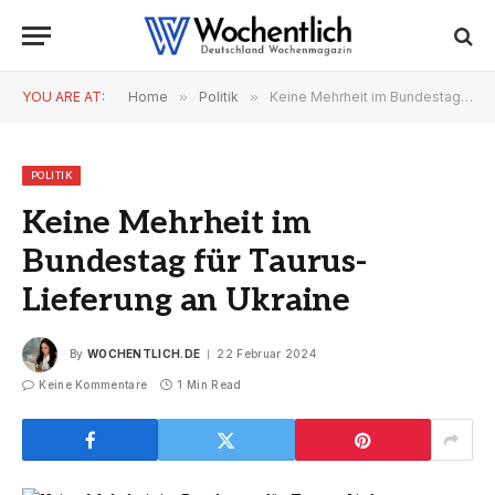
YOU ARE AT:
Home
»
Politik
»
Keine Mehrheit im Bundestag für Taurus-Lieferung an Ukraine
POLITIK
Keine Mehrheit im
Bundestag für Taurus-
Lieferung an Ukraine
By
WOCHENTLICH.DE
22 Februar 2024
Keine Kommentare
1 Min Read