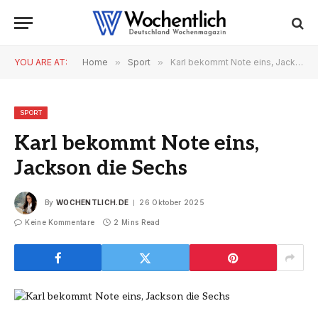
YOU ARE AT:
Home
»
Sport
»
Karl bekommt Note eins, Jackson die Sechs
SPORT
Karl bekommt Note eins,
Jackson die Sechs
By
WOCHENTLICH.DE
26 Oktober 2025
Keine Kommentare
2 Mins Read