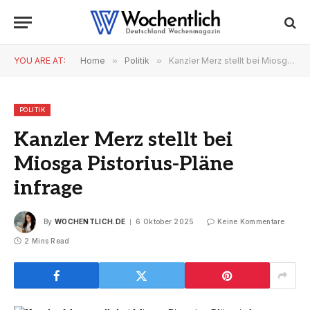
YOU ARE AT:
Home
»
Politik
»
Kanzler Merz stellt bei Miosga Pistorius-Pläne infrage
POLITIK
Kanzler Merz stellt bei
Miosga Pistorius-Pläne
infrage
By
WOCHENTLICH.DE
6 Oktober 2025
Keine Kommentare
2 Mins Read