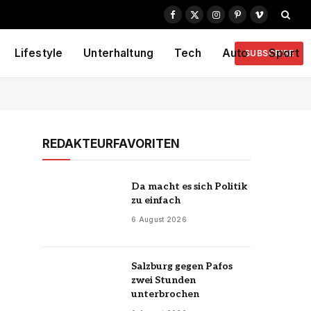
Facebook
X
Instagram
Pinterest
Vimeo
(Twitter)
Lifestyle
Unterhaltung
Tech
Auto
Sport
SUBSCRIBE
REDAKTEURFAVORITEN
Da macht es sich Politik
zu einfach
6 August 2026
Salzburg gegen Pafos
zwei Stunden
unterbrochen