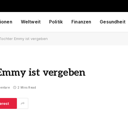
ionen
Weltweit
Politik
Finanzen
Gesundheit
Tochter Emmy ist vergeben
 Emmy ist vergeben
entare
2 Mins Read
erest