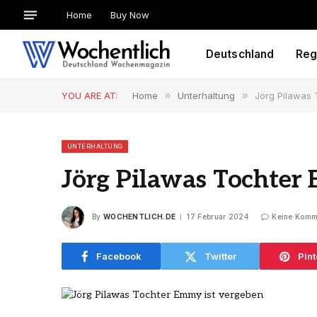
Home
Buy Now
Deutschland
Reg
YOU ARE AT:
Home
»
Unterhaltung
»
Jörg Pilawas 
UNTERHALTUNG
Jörg Pilawas Tochter
By
WOCHENTLICH.DE
17 Februar 2024
Keine Komm
Facebook
Twitter
Pint