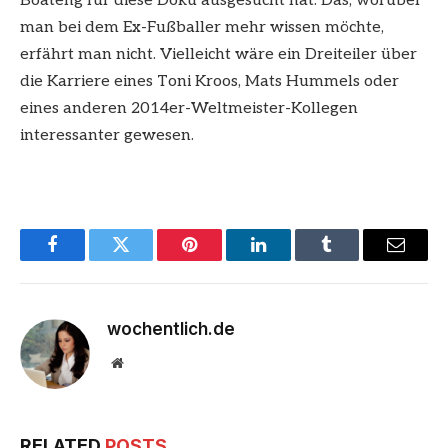
Boateng für diese Doku ausgesucht hat. Das, worüber
man bei dem Ex-Fußballer mehr wissen möchte,
erfährt man nicht. Vielleicht wäre ein Dreiteiler über
die Karriere eines Toni Kroos, Mats Hummels oder
eines anderen 2014er-Weltmeister-Kollegen
interessanter gewesen.
Facebook
Twitter
Pinterest
LinkedIn
Tumblr
Email
wochentlich.de
Website
RELATED
POSTS