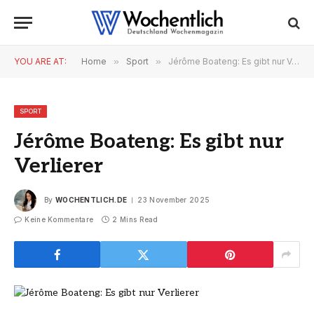
YOU ARE AT:
Home
»
Sport
»
Jérôme Boateng: Es gibt nur Verlierer
SPORT
Jérôme Boateng: Es gibt nur
Verlierer
By
WOCHENTLICH.DE
23 November 2025
Keine Kommentare
2 Mins Read