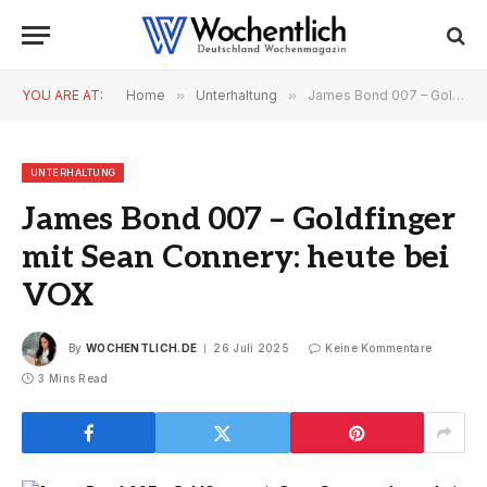
YOU ARE AT:
Home
»
Unterhaltung
»
James Bond 007 – Goldfinger mit Sean Connery: heute bei VOX
UNTERHALTUNG
James Bond 007 – Goldfinger
mit Sean Connery: heute bei
VOX
By
WOCHENTLICH.DE
26 Juli 2025
Keine Kommentare
3 Mins Read