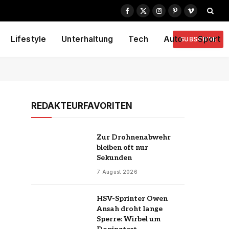
Facebook
X
Instagram
Pinterest
Vimeo
(Twitter)
Lifestyle
Unterhaltung
Tech
Auto
Sport
SUBSCRIBE
REDAKTEURFAVORITEN
Zur Drohnenabwehr
bleiben oft nur
Sekunden
7 August 2026
HSV-Sprinter Owen
Ansah droht lange
Sperre: Wirbel um