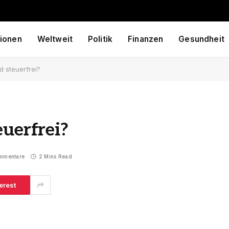
ionen
Weltweit
Politik
Finanzen
Gesundheit
d steuerfrei?
euerfrei?
mmentare
2 Mins Read
erest