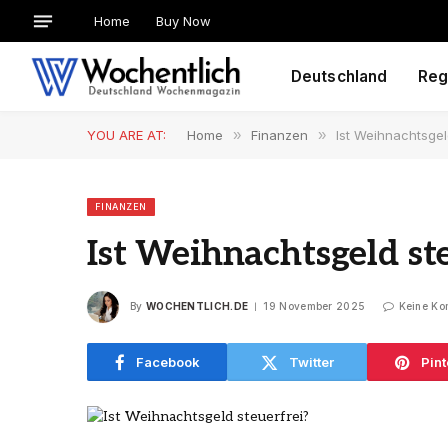
Home
Buy Now
Deutschland
Reg
YOU ARE AT:
Home
»
Finanzen
»
Ist Weihnachtsgel
FINANZEN
Ist Weihnachtsgeld st
By
WOCHENTLICH.DE
19 November 2025
Keine Ko
Facebook
Twitter
Pint