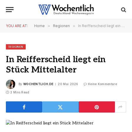
YOU ARE AT:
Home
»
Regionen
»
In Reifferscheid liegt ein Stück Mittelalter
REGIONEN
In Reifferscheid liegt ein
Stück Mittelalter
By
WOCHENTLICH.DE
20 Mai 2026
Keine Kommentare
3 Mins Read