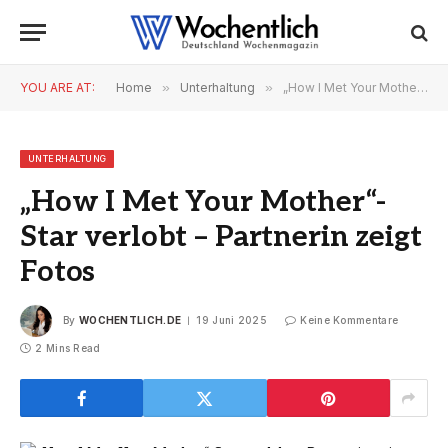
YOU ARE AT:
Home
»
Unterhaltung
»
„How I Met Your Mother“-Star verlobt – Partnerin zeigt Fotos
UNTERHALTUNG
„How I Met Your Mother“-
Star verlobt – Partnerin zeigt
Fotos
By
WOCHENTLICH.DE
19 Juni 2025
Keine Kommentare
2 Mins Read