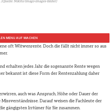
.
(Quelle: Nikito/imago-images-bilder)
bene oft Witwenrente. Doch die fällt nicht immer so aus
ARTIKEL TEILEN
ümer.
nd erhalten jedes Jahr die sogenannte Rente wegen
ser bekannt ist diese Form der Rentenzahlung daher
 verwirren, auch was Anspruch, Höhe oder Dauer der
ge Missverständnisse. Darauf weisen die Fachleute der
t die gängigsten Irrtümer für Sie zusammen.