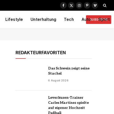
Facebook
X
Instagram
Pinterest
Vimeo
(Twitter)
Lifestyle
Unterhaltung
Tech
Auto
Sport
SUBSCRIBE
REDAKTEURFAVORITEN
Das Schwein zeigt seine
Stachel
6 August 2026
Leverkusen-Trainer
Carles Martínez spielte
auf eigener Hochzeit
Fußball