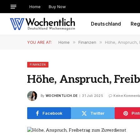
Home
Buy Now
Deutschland
Reg
YOU ARE AT:
Home
»
Finanzen
»
Höhe, Anspruch, 
FINANZEN
Höhe, Anspruch, Frei
By
WOCHENTLICH.DE
31 Juli 2025
Keine Komment
Facebook
Twitter
Pint