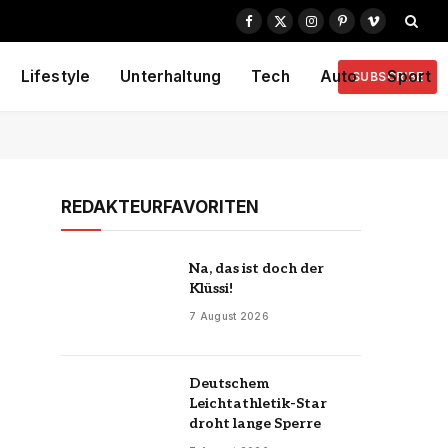
Facebook
X
Instagram
Pinterest
Vimeo
(Twitter)
Lifestyle
Unterhaltung
Tech
Auto
Sport
SUBSCRIBE
REDAKTEURFAVORITEN
Na, das ist doch der
Klüssi!
7 August 2026
Deutschem
Leichtathletik-Star
droht lange Sperre