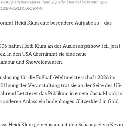
losung ein besonderes Kleid.
(Quelle: Evelyn Hockstein/ dpa/
OCCERWORLDCUPDRAW)
ommt Heidi Klum eine besondere Aufgabe zu – das
006 nahm Heidi Klum an der Auslosungsshow teil, jetzt
ück. In den USA übernimmt sie eine neue
Glamour und Showelementen.
uslosung für die Fußball-Weltmeisterschaft 2026 im
ffnung der Veranstaltung trat sie an der Seite des US-
Während Letzterer das Publikum in einem Casual-Look in
sonderen Anlass ein bodenlanges Glitzerkleid in Gold
 dass Heidi Klum gemeinsam mit den Schauspielern Kevin