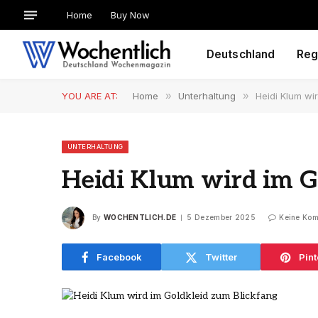
Home
Buy Now
Deutschland
Reg
YOU ARE AT:
Home
»
Unterhaltung
»
Heidi Klum wi
UNTERHALTUNG
Heidi Klum wird im G
By
WOCHENTLICH.DE
5 Dezember 2025
Keine Ko
Facebook
Twitter
Pint