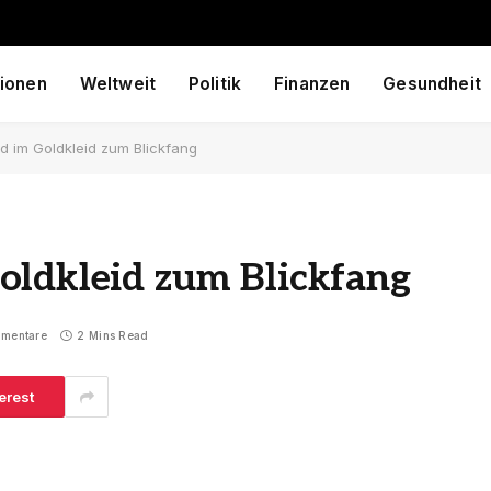
ionen
Weltweit
Politik
Finanzen
Gesundheit
rd im Goldkleid zum Blickfang
oldkleid zum Blickfang
mmentare
2 Mins Read
erest