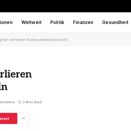
ionen
Weltweit
Politik
Finanzen
Gesundheit
ghan verlieren Kommunikationschefin
rlieren
in
ommentare
2 Mins Read
erest