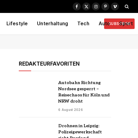
Facebook
X
Instagram
Pinterest
Vimeo
(Twitter)
Lifestyle
Unterhaltung
Tech
Auto
Sport
SUBSCRIBE
REDAKTEURFAVORITEN
Autobahn Richtung
Nordsee gesperrt –
Reisechaos für Köln und
NRW droht
6 August 2026
Drohnen in Leipzig:
Polizeigewerkschaft