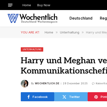
Home
Buy Now
Deutschland
Reg
YOU ARE AT:
Home
»
Unterhaltung
»
Harry und Me
UNTERHALTUNG
Harry und Meghan ve
Kommunikationschef
By
WOCHENTLICH.DE
28 Dezember 2025
Keine K
Facebook
Twitter
Pint