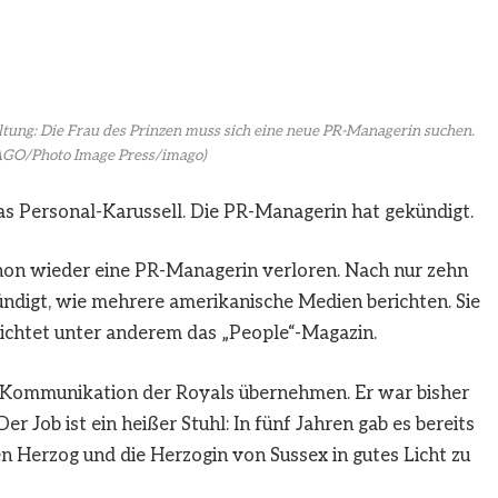
tung: Die Frau des Prinzen muss sich eine neue PR-Managerin suchen.
AGO/Photo Image Press/imago)
as Personal-Karussell. Die PR-Managerin hat gekündigt.
on wieder eine PR-Managerin verloren. Nach nur zehn
digt, wie mehrere amerikanische Medien berichten. Sie
erichtet unter anderem das „People“-Magazin.
e Kommunikation der Royals übernehmen. Er war bisher
r Job ist ein heißer Stuhl: In fünf Jahren gab es bereits
en Herzog und die Herzogin von Sussex in gutes Licht zu