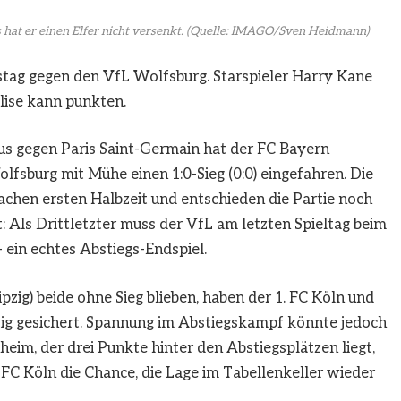
hat er einen Elfer nicht versenkt.
(Quelle: IMAGO/Sven Heidmann)
ag gegen den VfL Wolfsburg. Starspieler Harry Kane
lise kann punkten.
 gegen Paris Saint-Germain hat der FC Bayern
sburg mit Mühe einen 1:0-Sieg (0:0) eingefahren. Die
chen ersten Halbzeit und entschieden die Partie noch
t: Als Drittletzter muss der VfL am letzten Spieltag beim
– ein echtes Abstiegs-Endspiel.
ipzig) beide ohne Sieg blieben, haben der 1. FC Köln und
ig gesichert. Spannung im Abstiegskampf könnte jedoch
im, der drei Punkte hinter den Abstiegsplätzen liegt,
FC Köln die Chance, die Lage im Tabellenkeller wieder