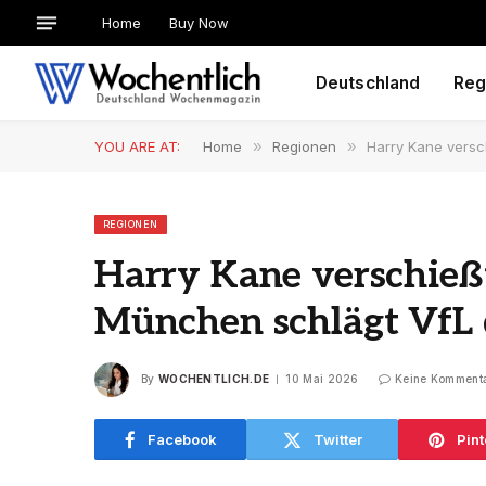
Home
Buy Now
Deutschland
Reg
YOU ARE AT:
Home
»
Regionen
»
Harry Kane versc
REGIONEN
Harry Kane verschieß
München schlägt VfL
By
WOCHENTLICH.DE
10 Mai 2026
Keine Komment
Facebook
Twitter
Pint