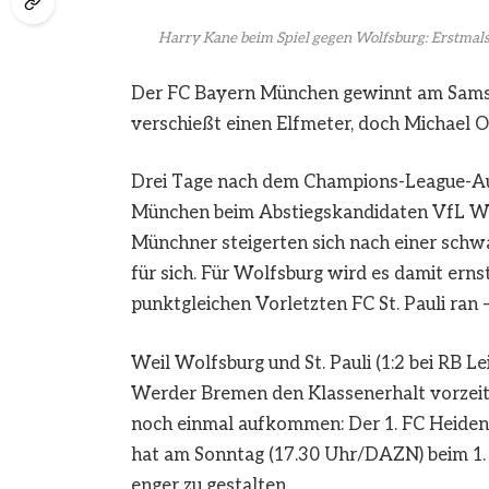
Harry Kane beim Spiel gegen Wolfsburg: Erstmals 
Der FC Bayern München gewinnt am Samst
verschießt einen Elfmeter, doch Michael O
Drei Tage nach dem Champions-League-Aus
München beim Abstiegskandidaten VfL Wolf
Münchner steigerten sich nach einer schwa
für sich. Für Wolfsburg wird es damit erns
punktgleichen Vorletzten FC St. Pauli ran 
Weil Wolfsburg und St. Pauli (1:2 bei RB Le
Werder Bremen den Klassenerhalt vorzeit
noch einmal aufkommen: Der 1. FC Heidenhe
hat am Sonntag (17.30 Uhr/DAZN) beim 1. 
enger zu gestalten.