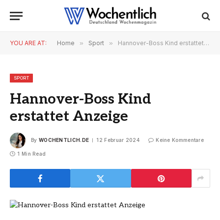
YOU ARE AT:
Home
»
Sport
»
Hannover-Boss Kind erstattet Anzeige
SPORT
Hannover-Boss Kind
erstattet Anzeige
By
WOCHENTLICH.DE
12 Februar 2024
Keine Kommentare
1 Min Read