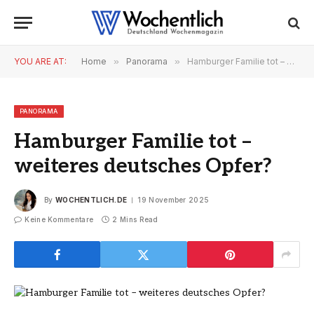
YOU ARE AT:
Home
»
Panorama
»
Hamburger Familie tot – weiteres deutsches Opfer?
PANORAMA
Hamburger Familie tot –
weiteres deutsches Opfer?
By
WOCHENTLICH.DE
19 November 2025
Keine Kommentare
2 Mins Read