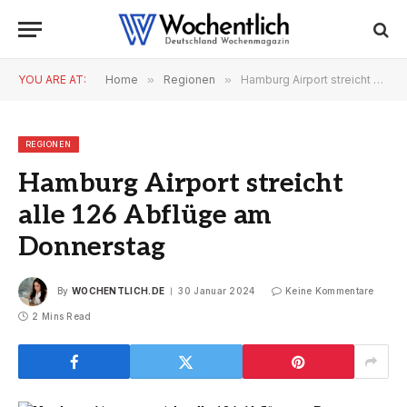
YOU ARE AT:
Home
»
Regionen
»
Hamburg Airport streicht alle 126 Abflüge am Donnerstag
REGIONEN
Hamburg Airport streicht
alle 126 Abflüge am
Donnerstag
By
WOCHENTLICH.DE
30 Januar 2024
Keine Kommentare
2 Mins Read