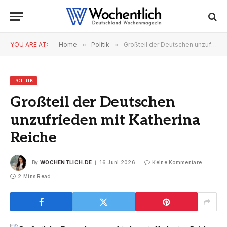
YOU ARE AT:
Home
»
Politik
»
Großteil der Deutschen unzufrieden mit Katherina Reiche
POLITIK
Großteil der Deutschen
unzufrieden mit Katherina
Reiche
By
WOCHENTLICH.DE
16 Juni 2026
Keine Kommentare
2 Mins Read