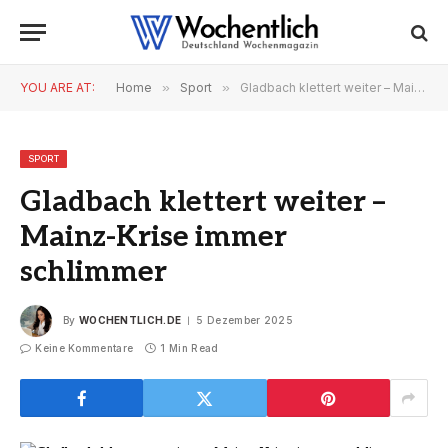
YOU ARE AT:
Home
»
Sport
»
Gladbach klettert weiter – Mainz-Krise immer schlimmer
SPORT
Gladbach klettert weiter –
Mainz-Krise immer
schlimmer
By
WOCHENTLICH.DE
5 Dezember 2025
Keine Kommentare
1 Min Read