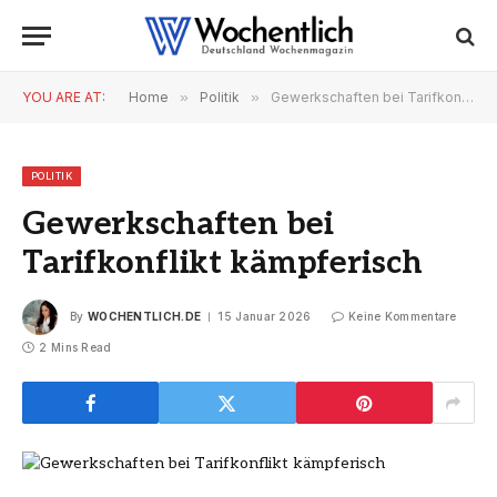
YOU ARE AT:
Home
»
Politik
»
Gewerkschaften bei Tarifkonflikt kämpferisch
POLITIK
Gewerkschaften bei
Tarifkonflikt kämpferisch
By
WOCHENTLICH.DE
15 Januar 2026
Keine Kommentare
2 Mins Read